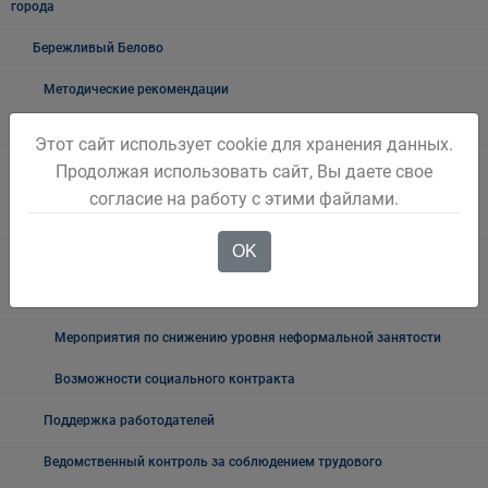
города
Бережливый Белово
Методические рекомендации
Примеры проектов
Этот сайт использует cookie для хранения данных.
Продолжая использовать сайт, Вы даете свое
Новостной блок
согласие на работу с этими файлами.
Трудовые отношения
OK
Неформальная занятость
О неформальной занятости: ролики, релизы
Мероприятия по снижению уровня неформальной занятости
Возможности социального контракта
Поддержка работодателей
Ведомственный контроль за соблюдением трудового