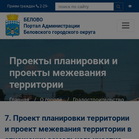
Прием граждан
2-29-
04
БЕЛОВО
Портал Администрации
Беловского городского округа
Проекты планировки и
проекты межевания
территории
Главная
О городе
Градостроительство
Проекты планировки и проекты межевания
территории
7. Проект планировки территории
и проект межевания территории в