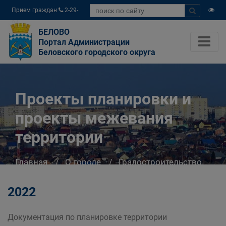
Прием граждан
2-29-
04
БЕЛОВО
Портал Администрации
Беловского городского округа
Проекты планировки и
проекты межевания
территории
Главная
О городе
Градостроительство
Проекты планировки и проекты межевания
территории
2022
Документация по планировке территории