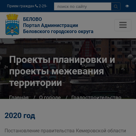
Прием граждан
2-29-
04
БЕЛОВО
Портал Администрации
Беловского городского округа
Проекты планировки и
проекты межевания
территории
Главная
О городе
Градостроительство
Проекты планировки и проекты межевания
территории
2020 год
Постановление правительства Кемеровской области