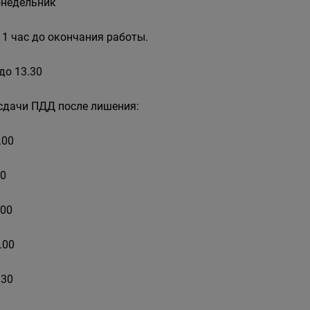
онедельник
 1 час до окончания работы.
до 13.30
я сдачи ПДД после лишения:
.00
00
.00
2.00
.30