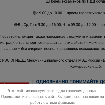
🔺Приём экзаменов по ПДД осущ
🟢с 9.00 до 10.00 — прием теоретическо
🟢Вт, Ср, Пт с 9.30 до 16.00; Чт с 09.30 до 12.00 —
❗Госавтоинспекция также напоминает: получить и заменит
гистрацию транспортного средства - эти действия можно сп
главное – без очереди, воспользовавшись возможностями
с РЭО ОГИБДД Межмуниципального отдела МВД России «Бело
Кемеровская, д.6.
ОДНОЗНАЧНО ПОНИМАЙТЕ Д
Этот сайт использует cookie для хранения данных.
Продолжая использовать сайт, Вы даете свое согласие на
работу с этими файлами.