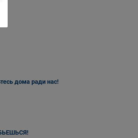
тесь дома ради нас!
БЬЕШЬСЯ!