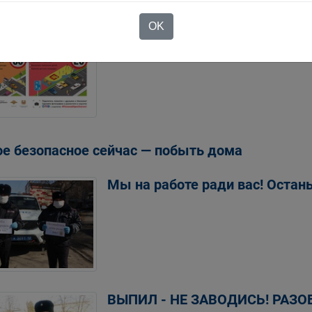
OK
е безопасное сейчас — побыть дома
Мы на работе ради вас! Остань
ВЫПИЛ - НЕ ЗАВОДИСЬ! РАЗО