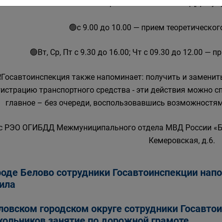
🔺Приём экзаменов по ПДД осущ
🟢с 9.00 до 10.00 — прием теоретическо
🟢Вт, Ср, Пт с 9.30 до 16.00; Чт с 09.30 до 12.00 —
❗Госавтоинспекция также напоминает: получить и заменит
гистрацию транспортного средства - эти действия можно сп
главное – без очереди, воспользовавшись возможностями
с РЭО ОГИБДД Межмуниципального отдела МВД России «Бело
Кемеровская, д.6.
роде Белово сотрудники Госавтоинспекции н
ила
ловском городском округе сотрудники Госавто
ольников занятие по дорожной грамоте