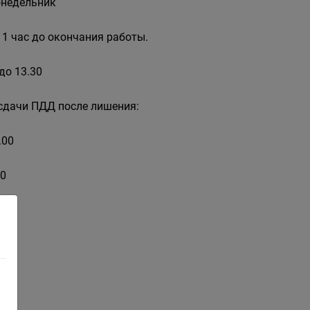
онедельник
 1 час до окончания работы.
до 13.30
я сдачи ПДД после лишения:
.00
00
.00
2.00
.30