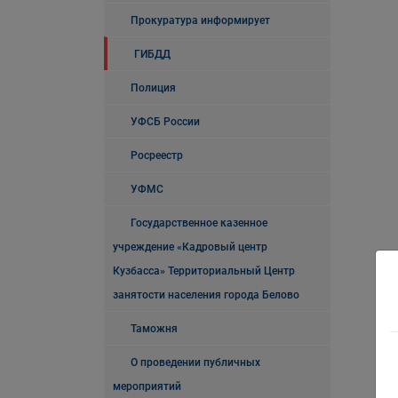
Прокуратура информирует
ГИБДД
Полиция
УФСБ России
Росреестр
УФМС
Государственное казенное
учреждение «Кадровый центр
Кузбасса» Территориальный Центр
занятости населения города Белово
Таможня
О проведении публичных
мероприятий