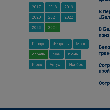
2017
2018
2019
В пе
«Бел
2020
2021
2022
2023
2024
В Бе
приз
Январь
Февраль
Март
Бело
тран
Апрель
Май
Июнь
Июль
Август
Ноябрь
Сотр
прой
Сотр