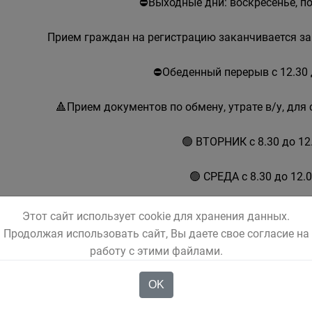
⛔Выходные дни: воскресенье, п
Прием граждан на регистрацию заканчивается за
⛔Обеденный перерыв с 12.30 
🔺Прием документов по обмену, утрате в/у, дл
🟢 ВТОРНИК с 8.30 до 12
🟢 СРЕДА с 8.30 до 12.
🟢 ЧЕТВЕРГ с 8.30 до 12
Этот сайт использует cookie для хранения данных.
Продолжая использовать сайт, Вы даете свое согласие на
🟢 ПЯТНИЦА с 8.30 до 1
работу с этими файлами.
🟢 СУББОТА с 8.30 до 15
OK