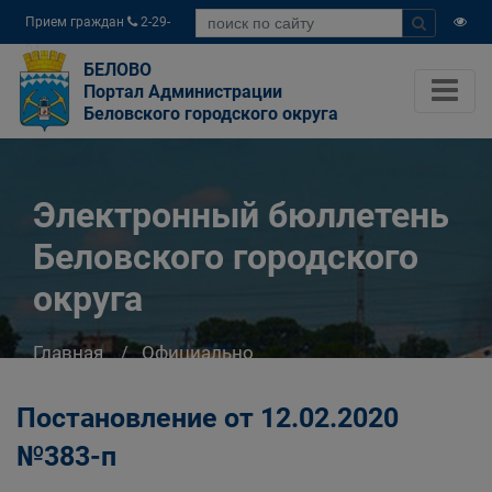
Прием граждан
2-29-
04
БЕЛОВО
Портал Администрации
Беловского городского округа
Электронный бюллетень
Беловского городского
округа
Главная
Официально
Электронный бюллетень Беловского
городского округа
Постановление от 12.02.2020
№383-п