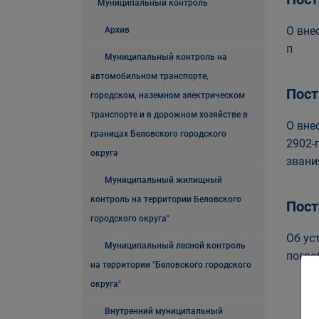
Муниципальный контроль
О вне
Архив
п
Муниципальный контроль на
автомобильном транспорте,
Пост
городском, наземном электрическом
транспорте и в дорожном хозяйстве в
О вне
границах Беловского городского
2902-
округа
звани
Муниципальный жилищный
контроль на территории Беловского
Пост
городского округа"
Об ус
Муниципальный лесной контроль
погре
на территории "Беловского городского
округа"
Внутренний муниципальный