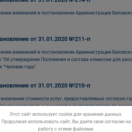
сении изменений в постановление Администрации Беловског
ановление от 31.01.2020 №211-п
сении изменений в постановление Администрации Беловско
п "Об утверждении Положения и состава комиссии для рас
я "Человек года"
ановление от 31.01.2020 №210-п
тановлении стоимости услуг, предоставляемых согласно г
бению муниципальным унитарным предприятием по оказа
Этот сайт использует cookie для хранения данных.
Продолжая использовать сайт, Вы даете свое согласие на
работу с этими файлами.