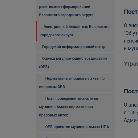
религиозных формирований
Пост
Беловского городского округа
О вне
Электронный бюллетень Беловского
"Об у
городского округа
пенси
Городской информационный центр
и мун
Оценка регулирующего воздействия
Утра
(ОРВ)
Нормативные правовые акты по
вопросам ОРВ
Пост
План проведения экспертизы
О вне
муниципальных нормативных
п "Об
правовых актов
Админ
ОРВ проектов муниципальных НПА