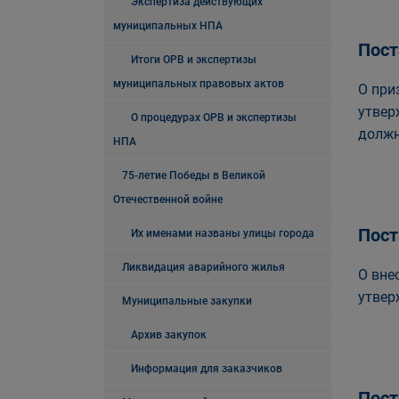
Экспертиза действующих
муниципальных НПА
Пост
Итоги ОРВ и экспертизы
муниципальных правовых актов
О при
утвер
О процедурах ОРВ и экспертизы
должн
НПА
75-летие Победы в Великой
Отечественной войне
Пост
Их именами названы улицы города
Ликвидация аварийного жилья
О вне
утвер
Муниципальные закупки
Архив закупок
Информация для заказчиков
Пост