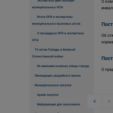
Экспертиза действующих
О ком
муниципальных НПА
инвал
Итоги ОРВ и экспертизы
Пост
муниципальных правовых актов
О процедурах ОРВ и экспертизы
Об от
НПА
норма
75-летие Победы в Великой
Отечественной войне
Пост
Их именами названы улицы города
О пре
Ликвидация аварийного жилья
Муниципальные закупки
Архив закупок
Информация для заказчиков