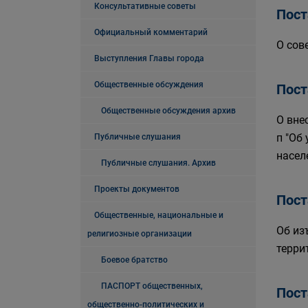
Консультативные советы
Пост
Официальный комментарий
О сов
Выступления Главы города
Общественные обсуждения
Пост
Общественные обсуждения архив
О вне
п "Об
Публичные слушания
насел
Публичные слушания. Архив
Проекты документов
Пост
Общественные, национальные и
Об из
религиозные организации
терри
Боевое братство
ПАСПОРТ общественных,
Пост
общественно-политических и