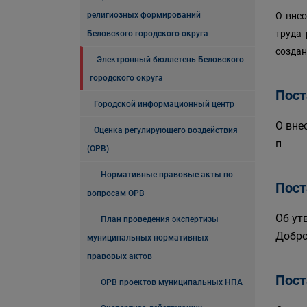
религиозных формирований
О внес
труда 
Беловского городского округа
создан
Электронный бюллетень Беловского
городского округа
Пост
Городской информационный центр
О вне
Оценка регулирующего воздействия
п
(ОРВ)
Нормативные правовые акты по
Пост
вопросам ОРВ
Об ут
План проведения экспертизы
Добро
муниципальных нормативных
правовых актов
Пост
ОРВ проектов муниципальных НПА