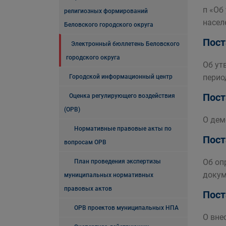
п «Об
религиозных формирований
насел
Беловского городского округа
Пост
Электронный бюллетень Беловского
городского округа
Об ут
перио
Городской информационный центр
Пост
Оценка регулирующего воздействия
(ОРВ)
О дем
Нормативные правовые акты по
Пост
вопросам ОРВ
Об оп
План проведения экспертизы
докум
муниципальных нормативных
правовых актов
Пост
ОРВ проектов муниципальных НПА
О вне