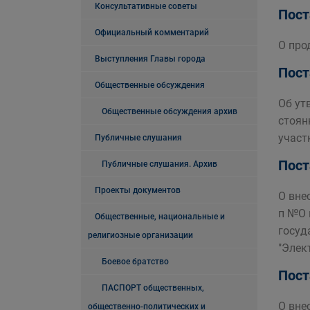
Консультативные советы
Пост
Официальный комментарий
О про
Выступления Главы города
Пост
Общественные обсуждения
Об ут
Общественные обсуждения архив
стоян
участ
Публичные слушания
Пост
Публичные слушания. Архив
Проекты документов
О вне
п №О 
Общественные, национальные и
госуд
религиозные организации
"Элек
Боевое братство
Пост
ПАСПОРТ общественных,
О вне
общественно-политических и