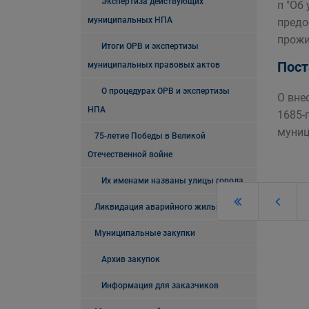
Экспертиза действующих
п "Об
муниципальных НПА
предо
прожи
Итоги ОРВ и экспертизы
Пост
муниципальных правовых актов
О процедурах ОРВ и экспертизы
О вне
НПА
1685-
муниц
75-летие Победы в Великой
Отечественной войне
Их именами названы улицы города
Ликвидация аварийного жилья
Муниципальные закупки
Архив закупок
Информация для заказчиков