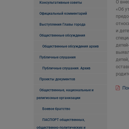
О вне
Консультативные советы
«Об у
Официальный комментарий
предо
относ
Выступления Главы города
и дет
Общественные обсуждения
специ
детей
Общественные обсуждения архив
выявл
Публичные слушания
детей
остав
Публичные слушания. Архив
родит
Проекты документов
Пос
Общественные, национальные и
религиозные организации
Боевое братство
ПАСПОРТ общественных,
общественно-политических и