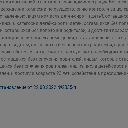
сении изменений в постановление Администрации Беловског
тверждении комиссии по осуществлению контроля за цел
ставленных лицам из числа детей-сирот и детей, оставшихс
ились к категории детей-сирот и детей, оставшихся без поп
ей, оставшихся без попечения родителей, и достигли возрас
ализированных жилых помещений, по установлению факта
-сирот и детей, оставшихся без попечения родителей, в ра
ению обстоятельств, свидетельствующих о необходимости 
, оставшихся без попечения родителей, лицам, которые отно
шихся без попечения родителей, лиц из числа детей-сирот и
елей, и достигли возраста 23 лет, содействия в преодолен
тановление от 22.08.2022 №2335-п