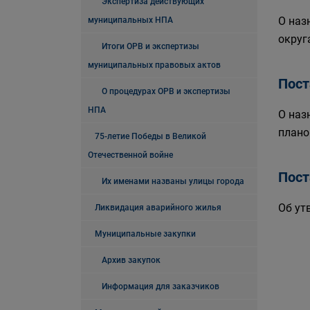
Экспертиза действующих
О наз
муниципальных НПА
округ
Итоги ОРВ и экспертизы
муниципальных правовых актов
Пост
О процедурах ОРВ и экспертизы
НПА
О наз
плано
75-летие Победы в Великой
Отечественной войне
Пост
Их именами названы улицы города
Об ут
Ликвидация аварийного жилья
Муниципальные закупки
Архив закупок
Информация для заказчиков