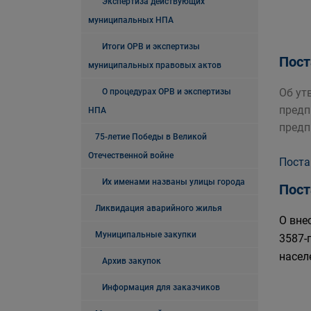
Экспертиза действующих
муниципальных НПА
Итоги ОРВ и экспертизы
Пост
муниципальных правовых актов
Об ут
О процедурах ОРВ и экспертизы
предп
НПА
предп
75-летие Победы в Великой
Отечественной войне
Поста
Их именами названы улицы города
Пост
Ликвидация аварийного жилья
О вне
Муниципальные закупки
3587-
насел
Архив закупок
Информация для заказчиков