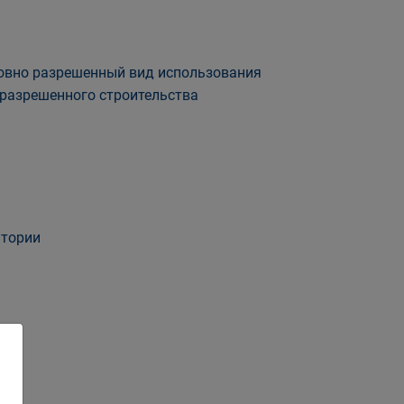
ловно разрешенный вид использования
 разрешенного строительства
итории