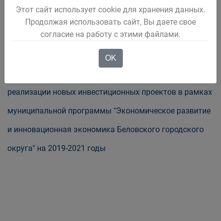
Этот сайт использует cookie для хранения данных.
Об утверждении порядка предоставления субсидий и
Продолжая использовать сайт, Вы даете свое
согласие на работу с этими файлами.
расходования средств на иные цели - реализации
мероприятий по строительству и (или) реконструкции
OK
объектов инфраструктуры, необходимых для
реализации новых инвестиционных проектов в рамках
муниципальной программы "Экономическое развитие
и инновационная экономика Беловского городского
округа" на 2019-2021 годы