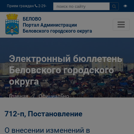
Прием граждан
2-29-
04
БЕЛОВО
Портал Администрации
Беловского городского округа
Электронный бюллетень
Беловского городского
округа
Главная
Официально
Электронный бюллетень Беловского
городского округа
712-п, Постановление
О внесении изменений в