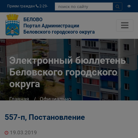
Прием граждан
2-29-
04
БЕЛОВО
Портал Администрации
Беловского городского округа
Электронный бюллетень
Беловского городского
округа
Главная
Официально
Электронный бюллетень Беловского
городского округа
557-п, Постановление
19.03.2019