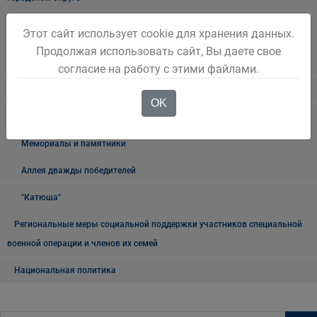
Наблюдательная комиссия по социальной адаптации лиц,
Этот сайт использует cookie для хранения данных.
освободившихся из мест лишения свободы Беловского городского
Продолжая использовать сайт, Вы даете свое
округа
согласие на работу с этими файлами.
Книга памяти
OK
9 мая
Мемориалы и памятники
Аллея дважды победителей
"Катюша"
Региональные меры социальной поддержки участников специальной
военной операции и членов их семей
Национальная политика