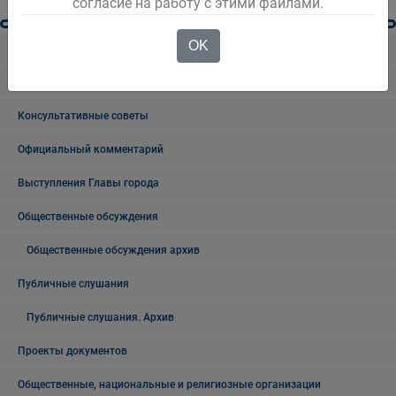
согласие на работу с этими файлами.
OK
Новости Белова
Новости региона
Консультативные советы
Официальный комментарий
Выступления Главы города
Общественные обсуждения
Общественные обсуждения архив
Публичные слушания
Публичные слушания. Архив
Проекты документов
Общественные, национальные и религиозные организации