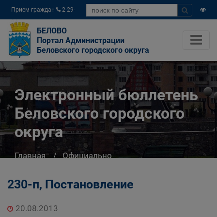
Прием граждан
2-29-
04
БЕЛОВО
Портал Администрации
Беловского городского округа
Электронный бюллетень
Беловского городского
округа
Главная
Официально
Электронный бюллетень Беловского
городского округа
230-п, Постановление
20.08.2013