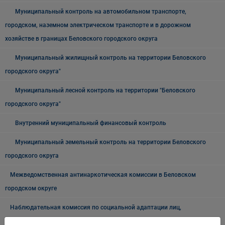
Муниципальный контроль на автомобильном транспорте,
городском, наземном электрическом транспорте и в дорожном
хозяйстве в границах Беловского городского округа
Муниципальный жилищный контроль на территории Беловского
городского округа"
Муниципальный лесной контроль на территории "Беловского
городского округа"
Внутренний муниципальный финансовый контроль
Муниципальный земельный контроль на территории Беловского
городского округа
Межведомственная антинаркотическая комиссии в Беловском
городском округе
Наблюдательная комиссия по социальной адаптации лиц,
освободившихся из мест лишения свободы Беловского городского