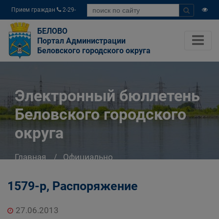
Прием граждан
2-29-
04
БЕЛОВО
Портал Администрации
Беловского городского округа
Электронный бюллетень
Беловского городского
округа
Главная
Официально
Электронный бюллетень Беловского
городского округа
1579-р, Распоряжение
27.06.2013