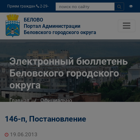
Прием граждан
2-29-
04
БЕЛОВО
Портал Администрации
Беловского городского округа
Электронный бюллетень
Беловского городского
округа
Главная
Официально
Электронный бюллетень Беловского
городского округа
146-п, Постановление
19.06.2013