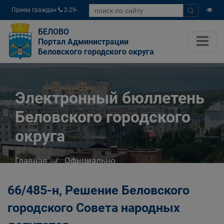
Прием граждан
2-29-
04
БЕЛОВО
Портал Администрации
Беловского городского округа
Электронный бюллетень
Беловского городского
округа
Главная
Официально
Электронный бюллетень Беловского
городского округа
66/485-н, Решение Беловского
городского Совета народных