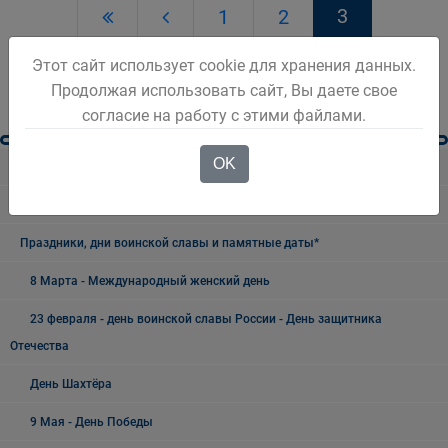
3
1
2
Этот сайт использует cookie для хранения данных.
Продолжая использовать сайт, Вы даете свое
согласие на работу с этими файлами.
OK
Разное
Безопасность Беловского городского округа
Праздники, дни воинской славы и памятные даты*
8 Марта - Международный женский день
23 февраля - день воинской славы России - День защитника
Отечества
День Шахтёра
9 Мая - День Победы