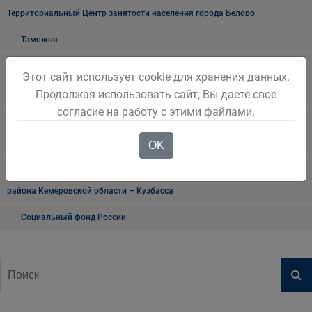
Территориальный Центр занятости населения города Белово
Таможня
О проведении публичных мероприятий
Этот сайт использует cookie для хранения данных.
Продолжая использовать сайт, Вы даете свое
"Мои документы" г. Белово
согласие на работу с этими файлами.
Прокуратура разъясняет
OK
Транспортная прокуратура информирует
Военный комиссариат городов Белово и Гурьевск, Беловского
района Кемеровской области – Кузбасса
Социальный фонд России