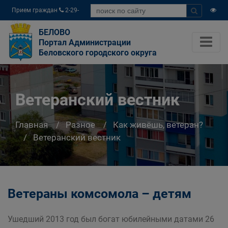
Прием граждан
2-29-
04
БЕЛОВО
Портал Администрации
Беловского городского округа
Ветеранский вестник
Главная
Разное
Как живёшь, ветеран?
Ветеранский вестник
Ветераны комсомола – детям
Ушедший 2013 год был богат юбилейными датами 26