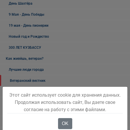
День Шахтёра
9 Мая - День Победы
19 мая - День пионерии
Новый год и Рождество
300 ЛЕТ КУЗБАССУ
Как живёшь, ветеран?
Лучшие люди города
Ветеранский вестник
Полезная информация
Этот сайт использует cookie для хранения данных.
Продолжая использовать сайт, Вы даете свое
Памятники, обелиски, монументы, мемориальные комплексы
согласие на работу с этими файлами.
Беловского городского округа
Объявления
OK