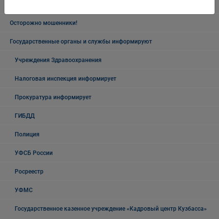
Безопасность на воде
Осторожно мошенники!
Государственные органы и службы информируют
Учреждения Здравоохранения
Налоговая инспекция информирует
Прокуратура информирует
ГИБДД
Полиция
УФСБ России
Росреестр
УФМС
Государственное казенное учреждение «Кадровый центр Кузбасса»