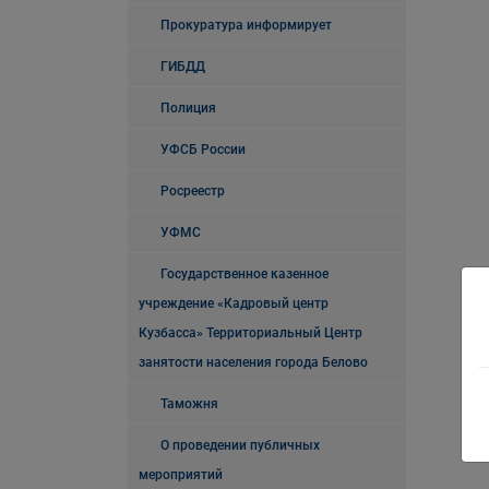
Прокуратура информирует
ГИБДД
Полиция
УФСБ России
Росреестр
УФМС
Государственное казенное
учреждение «Кадровый центр
Кузбасса» Территориальный Центр
занятости населения города Белово
Таможня
О проведении публичных
мероприятий