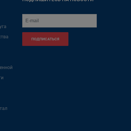
уга
ства
ПОДПИСАТЬСЯ
венной
ти
тал