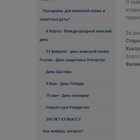
О сов
второ
Праздники, дни воинской славы и
терри
памятные даты*
8 Марта - Международный женский
За до
день
Стор
Кокор
23 февраля - день воинской славы
благо
России - День защитника Отечества
Фили
День Шахтёра
9 Мая - День Победы
19 мая - День пионерии
Новый год и Рождество
300 ЛЕТ КУЗБАССУ
Как живёшь, ветеран?