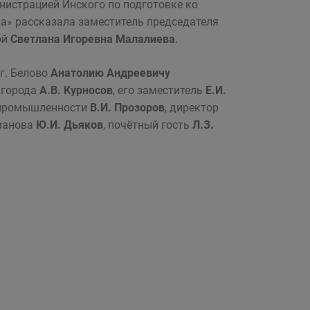
нистрацией Инского по подготовке ко
а» рассказала заместитель председателя
ой
Светлана Игоревна Малалиева
.
г. Белово
Анатолию Андреевичу
 города
А.В. Курносов
, его заместитель
Е.И.
й промышленности
В.И. Прозоров
, директор
оманова
Ю.И. Дьяков
, почётный гость
Л.З.