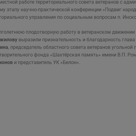
местной работе территориального совета ветеранов с адми
му этапу научно-практической конференции «Подвиг народ
ториального управления по социальным вопросам п. Инск
лголетнюю плодотворную работу в ветеранском движении 
ожилову
выразили признательность и благодарность глава
ина
, председатель областного совета ветеранов угольно
творительного фонда «Шахтёрская память» имени В.П. Р
монов
и представитель УК «Белон».