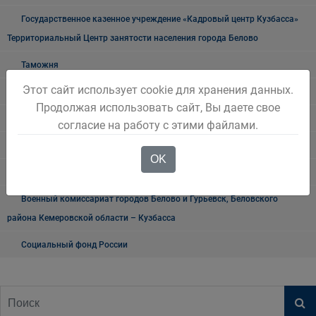
Государственное казенное учреждение «Кадровый центр Кузбасса»
Территориальный Центр занятости населения города Белово
Таможня
Этот сайт использует cookie для хранения данных.
О проведении публичных мероприятий
Продолжая использовать сайт, Вы даете свое
"Мои документы" г. Белово
согласие на работу с этими файлами.
Прокуратура разъясняет
OK
Транспортная прокуратура информирует
Военный комиссариат городов Белово и Гурьевск, Беловского
района Кемеровской области – Кузбасса
Социальный фонд России