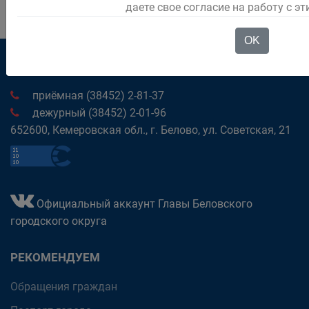
даете свое согласие на работу с э
OK
приёмная (38452) 2-81-37
дежурный (38452) 2-01-96
652600, Кемеровская обл., г. Белово, ул. Советская, 21
Официальный аккаунт Главы Беловского
городского округа
РЕКОМЕНДУЕМ
Обращения граждан