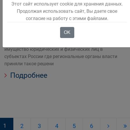
Этот сайт использует cookie для хранения данных.
кадастровой стоимости
Продолжая использовать сайт, Вы даете свое
согласие на работу с этими файлами.
недвижимости
OK
Кадастровая стоимость является базовой величиной
для исчисления налога на землю а также на
имущество юридических и физических лиц в
субъектах России где региональные органы власти
приняли такое решени
Подробнее
1
2
3
4
5
6