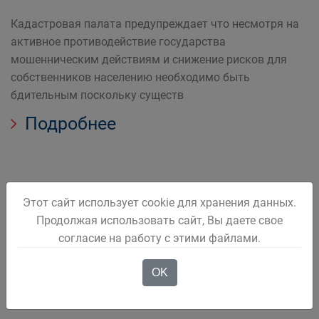
Кадастровая палата предупреждает что несмотря на
активное противодействие государства
мошенническим действиям и снижение рисков для
собственников населению необходимо быть
бдительным поскольку существ
Подробнее
Этот сайт использует cookie для хранения данных.
Запретить действия с
Продолжая использовать сайт, Вы даете свое
согласие на работу с этими файлами.
недвижимостью без личного
участия собственника можно на
OK
сайте Росреестра.