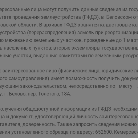
ересованные лица могут по­лучить данные сведения из гос
ьтате проведения землеустрой­ства (ГФДЗ), в Беловском о
овской области. В архивах ГФДЗ хранятся кадастровые ка
устройства (перераспределения) земель при реорганизации
по межеванию земельных участков, прове­денные до 1 март
ь населенных пунктов; вторые экземпляры государственны
ьные участки, выдан­ные комитетами по земельным ресурса
 заинтересованное лицо (физические ­лица, юридические 
ого самоуправления) имеет возможность полу­чить докуме
вующим законода­­тельством, непосредственно по мест
: г. Белово, пер. Толстого, 18А.
олучения общедоступной информации из ГФДЗ необходимо 
ца и документ, удостоверяющий личность заинтересованно
тавителя, доверенность. Также запросить сведения можн
е­ния установленного образца по адресу: 652600, Кемеровска