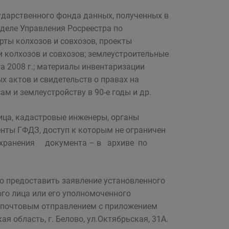
удар­ственного фонда данных, полученных в
тделе Управления Росреестра по
рты колхозов и совхозов, проекты
 колхозов и со­вхозов; землеустроительные
а 2008 г.; материалы инвентаризации
х актов и свидетельств о правах на
м и землеустройству в 90-е годы и др.
лица, кадастровые инженеры, органы
нты ГФДЗ, доступ к которым не ограничен
у хранения документа – в архиве по
предоставить заявле­ние установленного
го лица или его уполномоченно­го
о почтовым отправлением с приложением
я область, г. Белово, ул.Октябрьская, 31А.