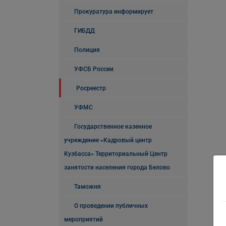
Прокуратура информирует
ГИБДД
Полиция
УФСБ России
Росреестр
УФМС
Государственное казенное
учреждение «Кадровый центр
Кузбасса» Территориальный Центр
занятости населения города Белово
Таможня
О проведении публичных
мероприятий