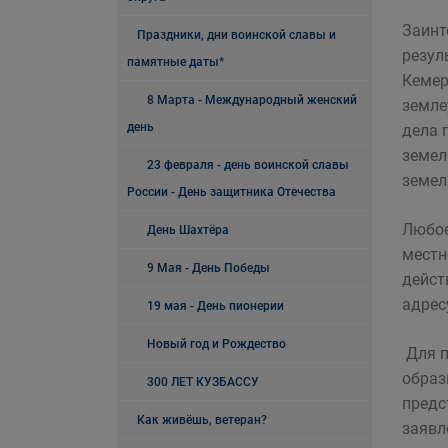
Заинт
Праздники, дни воинской славы и
резул
памятные даты*
Кемер
8 Марта - Международный женский
земле
день
дела 
земел
23 февраля - день воинской славы
земел
России - День защитника Отечества
Любое
День Шахтёра
местн
9 Мая - День Победы
дейст
адресу
19 мая - День пионерии
Новый год и Рождество
Для п
образ
300 ЛЕТ КУЗБАССУ
предс
Как живёшь, ветеран?
заявл