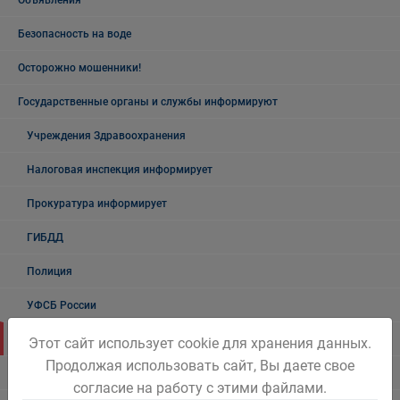
Объявления
Безопасность на воде
Осторожно мошенники!
Государственные органы и службы информируют
Учреждения Здравоохранения
Налоговая инспекция информирует
Прокуратура информирует
ГИБДД
Полиция
УФСБ России
Росреестр
Этот сайт использует cookie для хранения данных.
Продолжая использовать сайт, Вы даете свое
УФМС
согласие на работу с этими файлами.