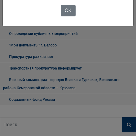
Государственное казенное учреждение «Кадровый центр Кузбасса»
OK
Территориальный Центр занятости населения города Белово
Таможня
О проведении публичных мероприятий
"Мои документы" г. Белово
Прокуратура разъясняет
Транспортная прокуратура информирует
Военный комиссариат городов Белово и Гурьевск, Беловского
района Кемеровской области – Кузбасса
Социальный фонд России