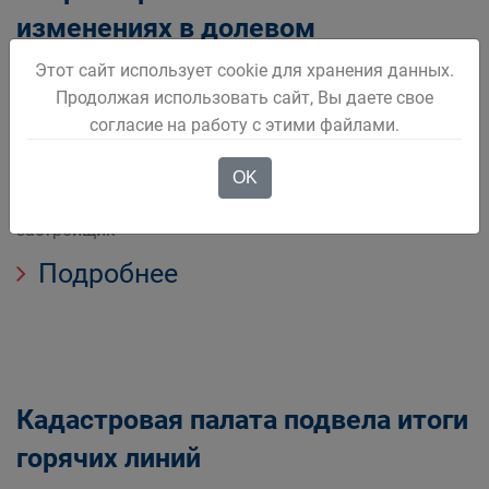
изменениях в долевом
строительстве
Этот сайт использует cookie для хранения данных.
Продолжая использовать сайт, Вы даете свое
Управление Федеральной службы государственной
согласие на работу с этими файлами.
регистрации кадастра и картографии по Кемеровской
области Кузбассу напоминает что с 1 июля 2019 года
OK
изменился порядок обеспечения обязательств
застройщик
Подробнее
Кадастровая палата подвела итоги
горячих линий