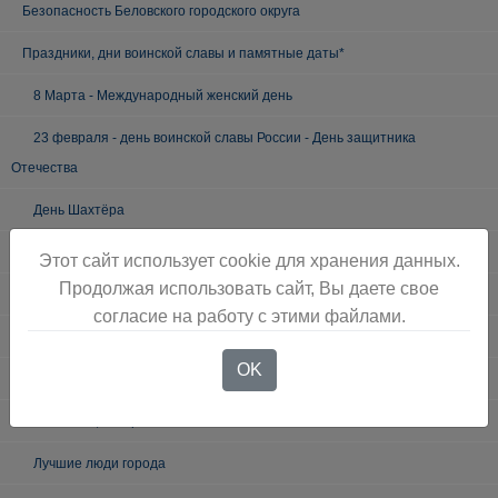
Безопасность Беловского городского округа
Праздники, дни воинской славы и памятные даты*
8 Марта - Международный женский день
23 февраля - день воинской славы России - День защитника
Отечества
День Шахтёра
9 Мая - День Победы
Этот сайт использует cookie для хранения данных.
Продолжая использовать сайт, Вы даете свое
19 мая - День пионерии
согласие на работу с этими файлами.
Новый год и Рождество
OK
300 ЛЕТ КУЗБАССУ
Как живёшь, ветеран?
Лучшие люди города