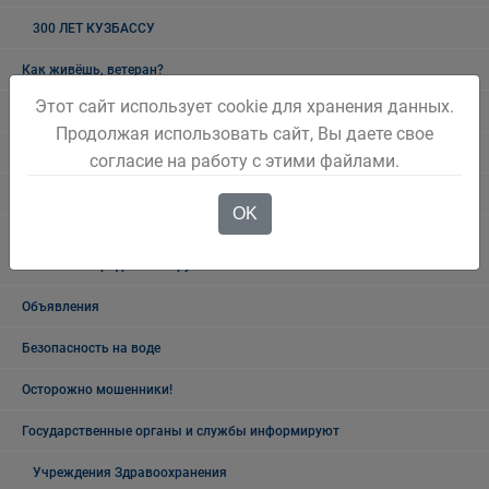
300 ЛЕТ КУЗБАССУ
Как живёшь, ветеран?
Этот сайт использует cookie для хранения данных.
Лучшие люди города
Продолжая использовать сайт, Вы даете свое
Ветеранский вестник
согласие на работу с этими файлами.
Полезная информация
OK
Памятники, обелиски, монументы, мемориальные комплексы
Беловского городского округа
Объявления
Безопасность на воде
Осторожно мошенники!
Государственные органы и службы информируют
Учреждения Здравоохранения