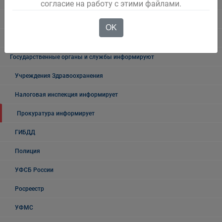
Объявления
согласие на работу с этими файлами.
Безопасность на воде
OK
Осторожно мошенники!
Государственные органы и службы информируют
Учреждения Здравоохранения
Налоговая инспекция информирует
Прокуратура информирует
ГИБДД
Полиция
УФСБ России
Росреестр
УФМС