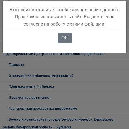
Полиция
Этот сайт использует cookie для хранения данных.
УФСБ России
Продолжая использовать сайт, Вы даете свое
согласие на работу с этими файлами.
Росреестр
УФМС
OK
Государственное казенное учреждение «Кадровый центр Кузбасса»
Территориальный Центр занятости населения города Белово
Таможня
О проведении публичных мероприятий
"Мои документы" г. Белово
Прокуратура разъясняет
Транспортная прокуратура информирует
Военный комиссариат городов Белово и Гурьевск, Беловского
района Кемеровской области – Кузбасса