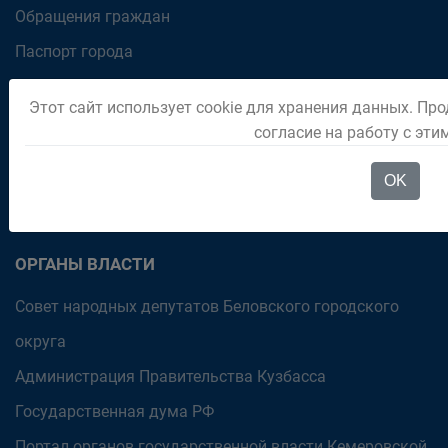
Обращения граждан
Паспорт города
Отдел "Мои документы" город Белово
Этот сайт использует cookie для хранения данных. Про
Политика в отношении обработки персональных
согласие на работу с эт
данных на официальном интернет-портале
OK
Администрации Беловского городского округа
ОРГАНЫ ВЛАСТИ
Совет народных депутатов Беловского городского
округа
Администрация Правительства Кузбасса
Государственная дума РФ
Портал органов государственной власти Кемеровской