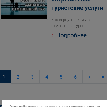
туристские услуги
Как вернуть деньги за
отмененные туры
Подробнее
1
2
3
4
5
6
Этот сайт использует cookie для хранения данных.