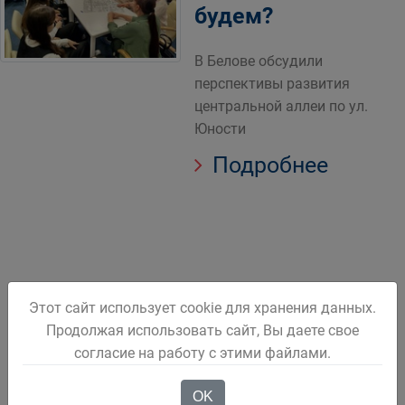
будем?
В Белове обсудили
перспективы развития
центральной аллеи по ул.
Юности
Подробнее
Этот сайт использует cookie для хранения данных.
1
2
3
4
5
Продолжая использовать сайт, Вы даете свое
согласие на работу с этими файлами.
OK