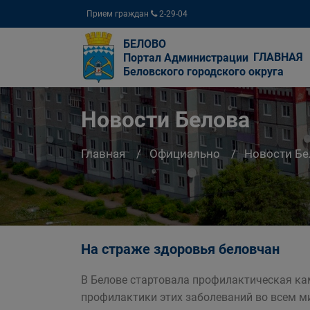
Прием граждан
2-29-04
БЕЛОВО
ГЛАВНАЯ
Портал Администрации
Беловского городского округа
Новости Белова
Главная
Официально
Новости Бе
На страже здоровья беловчан
В Белове стартовала профилактическая ка
профилактики этих заболеваний во всем м