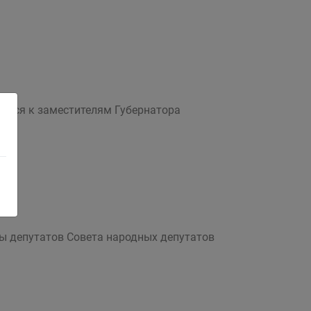
иться к заместителям Губернатора
ры депутатов Совета народных депутатов