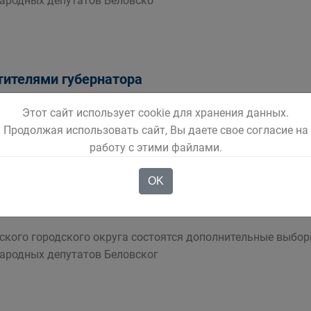
народных депутатов Беловско
тителями губернатора
сентября 2017 года с 1500 до 1700 часов Вы можете обрат
Этот сайт использует cookie для хранения данных.
нительных органов государственной
Продолжая использовать сайт, Вы даете свое согласие на
работу с этими файлами.
OK
 важен!
вского городского округа состоятся дополнительные выбо
народных депутатов Беловског