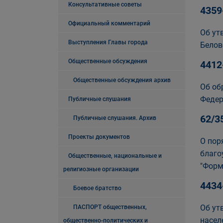
Консультативные советы
4359
Официальный комментарий
Об ут
Выступления Главы города
Белов
Общественные обсуждения
4412
Общественные обсуждения архив
Об об
Федер
Публичные слушания
62/3
Публичные слушания. Архив
Проекты документов
О пор
благо
Общественные, национальные и
"Форм
религиозные организации
4434
Боевое братство
Об ут
ПАСПОРТ общественных,
насел
общественно-политических и