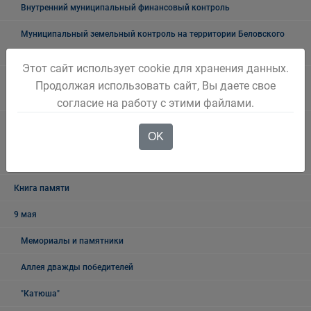
Внутренний муниципальный финансовый контроль
Муниципальный земельный контроль на территории Беловского
городского округа
Этот сайт использует cookie для хранения данных.
Межведомственная антинаркотическая комиссии в Беловском
Продолжая использовать сайт, Вы даете свое
городском округе
согласие на работу с этими файлами.
Наблюдательная комиссия по социальной адаптации лиц,
OK
освободившихся из мест лишения свободы Беловского городского
округа
Книга памяти
9 мая
Мемориалы и памятники
Аллея дважды победителей
"Катюша"