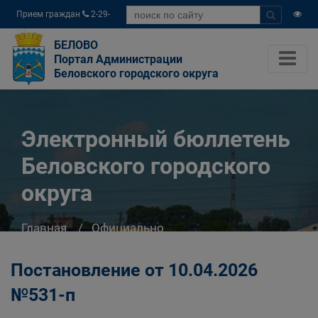
Прием граждан
2-29-
04
БЕЛОВО
Портал Администрации
Беловского городского округа
Электронный бюллетень
Беловского городского
округа
Главная
Официально
Электронный бюллетень Беловского
городского округа
Постановление от 10.04.2026
№531-п