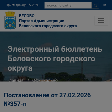
Прием граждан
2-29-
04
БЕЛОВО
Портал Администрации
Беловского городского округа
Электронный бюллетень
Беловского городского
округа
Главная
Официально
Электронный бюллетень Беловского
городского округа
Постановление от 27.02.2026
№357-п