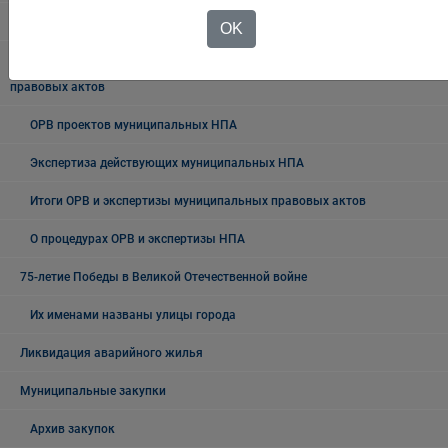
Нормативные правовые акты по вопросам ОРВ
OK
План проведения экспертизы муниципальных нормативных
правовых актов
ОРВ проектов муниципальных НПА
Экспертиза действующих муниципальных НПА
Итоги ОРВ и экспертизы муниципальных правовых актов
О процедурах ОРВ и экспертизы НПА
75-летие Победы в Великой Отечественной войне
Их именами названы улицы города
Ликвидация аварийного жилья
Муниципальные закупки
Архив закупок