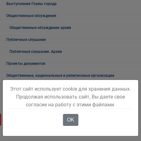
Выступления Главы города
Общественные обсуждения
Общественные обсуждения архив
Публичные слушания
Публичные слушания. Архив
Проекты документов
Общественные, национальные и религиозные организации
Боевое братство
Этот сайт использует cookie для хранения данных.
Продолжая использовать сайт, Вы даете свое
ПАСПОРТ общественных, общественно-политических и религиозных
согласие на работу с этими файлами.
формирований Беловского городского округа
OK
Электронный бюллетень Беловского городского округа
Городской информационный центр