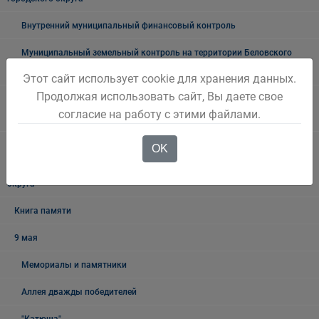
Внутренний муниципальный финансовый контроль
Муниципальный земельный контроль на территории Беловского
городского округа
Этот сайт использует cookie для хранения данных.
Продолжая использовать сайт, Вы даете свое
Межведомственная антинаркотическая комиссии в Беловском
согласие на работу с этими файлами.
городском округе
Наблюдательная комиссия по социальной адаптации лиц,
OK
освободившихся из мест лишения свободы Беловского городского
округа
Книга памяти
9 мая
Мемориалы и памятники
Аллея дважды победителей