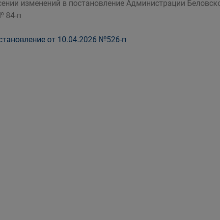
сении изменений в постановление Администрации Беловско
№ 84-п
тановление от 10.04.2026 №526-п