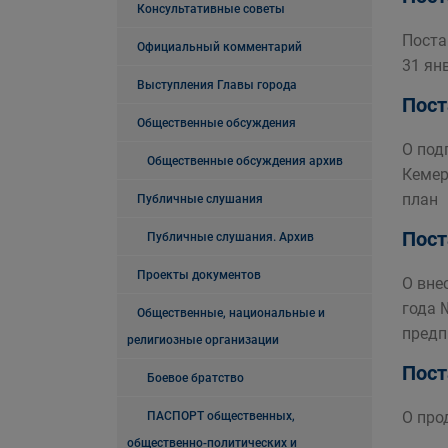
Консультативные советы
Поста
Официальный комментарий
31 ян
Выступления Главы города
Пост
Общественные обсуждения
О под
Общественные обсуждения архив
Кемер
план
Публичные слушания
Пост
Публичные слушания. Архив
Проекты документов
О вне
года 
Общественные, национальные и
предп
религиозные организации
Пост
Боевое братство
О про
ПАСПОРТ общественных,
общественно-политических и