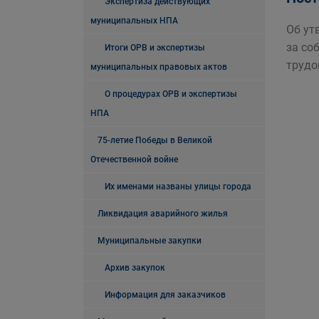
Экспертиза действующих
муниципальных НПА
Об ут
за со
Итоги ОРВ и экспертизы
трудо
муниципальных правовых актов
О процедурах ОРВ и экспертизы
НПА
75-летие Победы в Великой
Отечественной войне
Их именами названы улицы города
Ликвидация аварийного жилья
Муниципальные закупки
Архив закупок
Информация для заказчиков