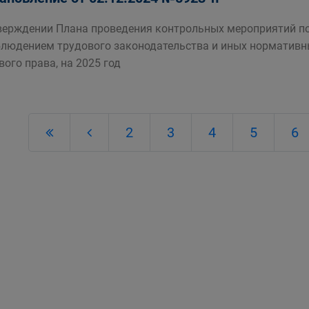
верждении Плана проведения контрольных мероприятий п
блюдением трудового законодательства и иных норматив
вого права, на 2025 год
2
3
4
5
6