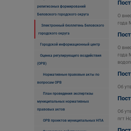
Пост
религиозных формирований
Беловского городского округа
О вне
года 
Электронный бюллетень Беловского
Пост
городского округа
Городской информационный центр
О вне
года 
Оценка регулирующего воздействия
водоп
(ОРВ)
Пост
Нормативные правовые акты по
вопросам ОРВ
Об ут
План проведения экспертизы
Пост
муниципальных нормативных
правовых актов
Об ут
пгт Н
ОРВ проектов муниципальных НПА
Пост