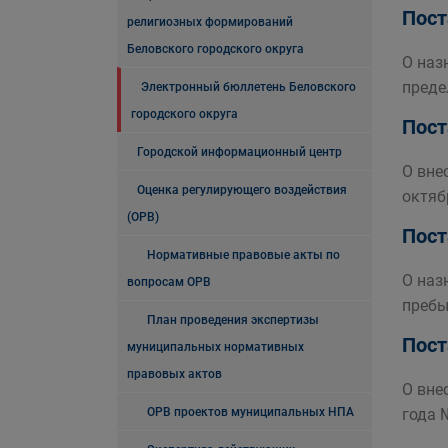
Пост
религиозных формирований
Беловского городского округа
О наз
преде
Электронный бюллетень Беловского
городского округа
Пост
Городской информационный центр
О вне
Оценка регулирующего воздействия
октяб
(ОРВ)
Пост
Нормативные правовые акты по
О наз
вопросам ОРВ
пребы
План проведения экспертизы
Пост
муниципальных нормативных
правовых актов
О вне
ОРВ проектов муниципальных НПА
года 