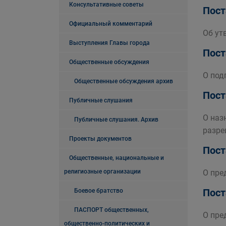
Консультативные советы
Пост
Официальный комментарий
Об ут
Выступления Главы города
Пост
Общественные обсуждения
О под
Общественные обсуждения архив
Пост
Публичные слушания
О наз
Публичные слушания. Архив
разре
Проекты документов
Пост
Общественные, национальные и
религиозные организации
О пре
Пост
Боевое братство
ПАСПОРТ общественных,
О пре
общественно-политических и