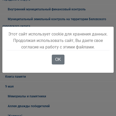
Внутренний муниципальный финансовый контроль
Муниципальный земельный контроль на территории Беловского
городского округа
Этот сайт использует cookie для хранения данных.
Межведомственная антинаркотическая комиссии в Беловском
Продолжая использовать сайт, Вы даете свое
городском округе
согласие на работу с этими файлами.
Наблюдательная комиссия по социальной адаптации лиц,
OK
освободившихся из мест лишения свободы Беловского городского
округа
Книга памяти
9 мая
Мемориалы и памятники
Аллея дважды победителей