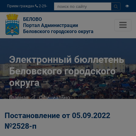
Прием граждан
2-29-
04
БЕЛОВО
Портал Администрации
Беловского городского округа
Электронный бюллетень
Беловского городского
округа
Главная
Официально
Электронный бюллетень Беловского
городского округа
Постановление от 05.09.2022
№2528-п